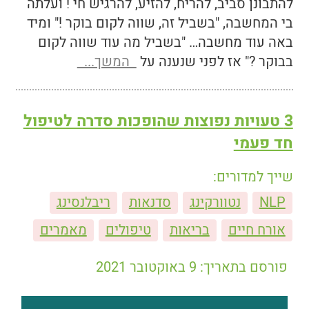
להתבונן סביב, להריח, להזיע, להרגיש חי ! ועלתה
בי המחשבה, "בשביל זה, שווה לקום בוקר !" ומיד
באה עוד מחשבה… "בשביל מה עוד שווה לקום
בבוקר ?" אז לפני שנענה על
המשך...
3 טעויות נפוצות שהופכות סדרה לטיפול
חד פעמי
שייך למדורים:
NLP
נטוורקינג
סדנאות
ריבלנסינג
אורח חיים
בריאות
טיפולים
מאמרים
פורסם בתאריך: 9 באוקטובר 2021