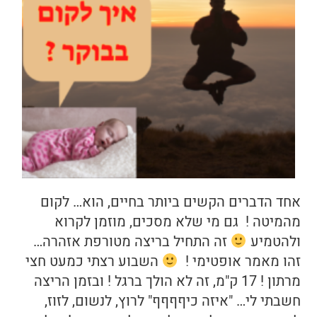
בריאות
תזונה
טיפולים
עיסוי
אחד הדברים הקשים ביותר בחיים, הוא… לקום
מהמיטה ! גם מי שלא מסכים, מוזמן לקרוא
ולהטמיע
זה התחיל בריצה מטורפת אזהרה…
זהו מאמר אופטימי !
השבוע רצתי כמעט חצי
מרתון ! 17 ק"מ, זה לא הולך ברגל ! ובזמן הריצה
חשבתי לי… "איזה כיףףףף" לרוץ, לנשום, לזוז,