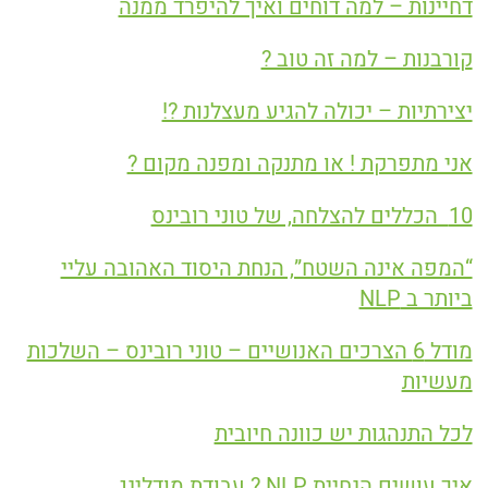
דחיינות – למה דוחים ואיך להיפרד ממנה
קורבנות – למה זה טוב ?
יצירתיות – יכולה להגיע מעצלנות ?!
אני מתפרקת ! או מתנקה ומפנה מקום ?
10 הכללים להצלחה, של טוני רובינס
“המפה אינה השטח”, הנחת היסוד האהובה עליי
ביותר ב NLP
מודל 6 הצרכים האנושיים – טוני רובינס – השלכות
מעשיות
לכל התנהגות יש כוונה חיובית
איך עושים הנחיית NLP ? עבודת מודלינג