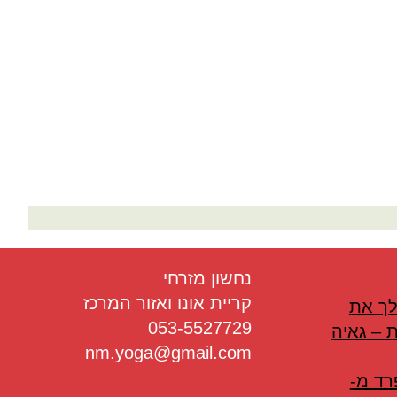
בריאות
תזונה
טיפולים
עיסוי
נחשון מזרחי
קריית אונו ואזור המרכז
לך את
053-5527729
 – גאיה
nm.yoga@gmail.com
רד מ-