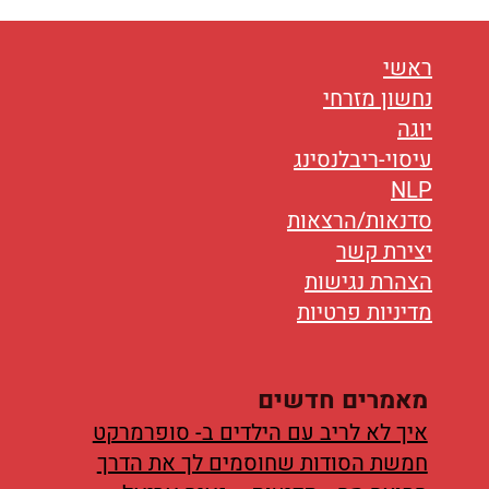
נטוורקינג
אורח חיים
ראשי
נחשון מזרחי
בריאות
יוגה
עיסוי-ריבלנסינג
תזונה
NLP
טיפולים
סדנאות/הרצאות
יצירת קשר
עיסוי
הצהרת נגישות
מדיניות פרטיות
מאמרים חדשים
איך לא לריב עם הילדים ב- סופרמרקט
חמשת הסודות שחוסמים לך את הדרך