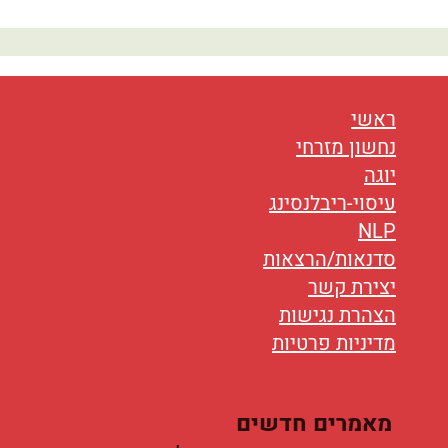
נטוורקינג
אורח חיים
בריאות
ראשי
תזונה
נחשון מזרחי
יוגה
טיפולים
עיסוי-ריבלנסינג
NLP
עיסוי
סדנאות/הרצאות
יצירת קשר
הצהרת נגישות
מדיניות פרטיות
מאמרים חדשים