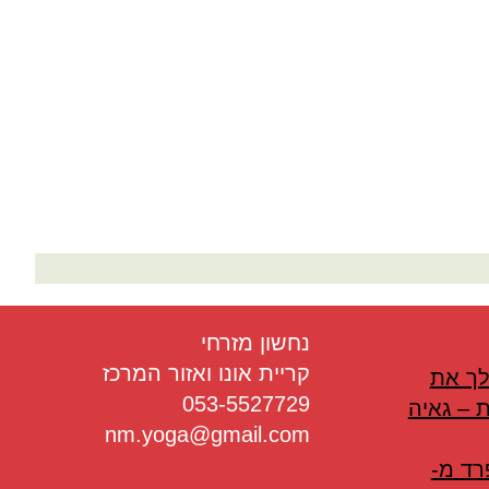
בריאות
תזונה
טיפולים
עיסוי
נחשון מזרחי
קריית אונו ואזור המרכז
לך את
053-5527729
 – גאיה
nm.yoga@gmail.com
רד מ-