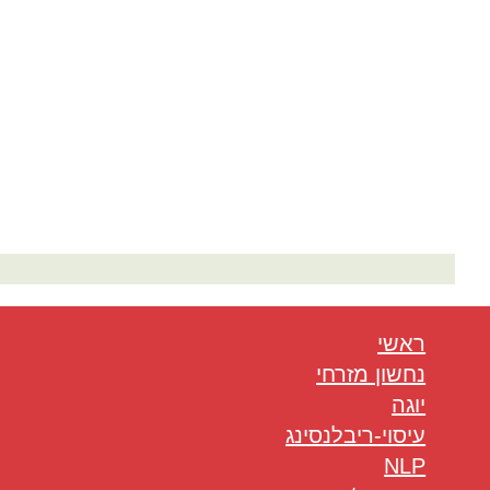
המלצות בתחום היוגה
ראשי
נחשון מזרחי
יוגה
עיסוי-ריבלנסינג
NLP