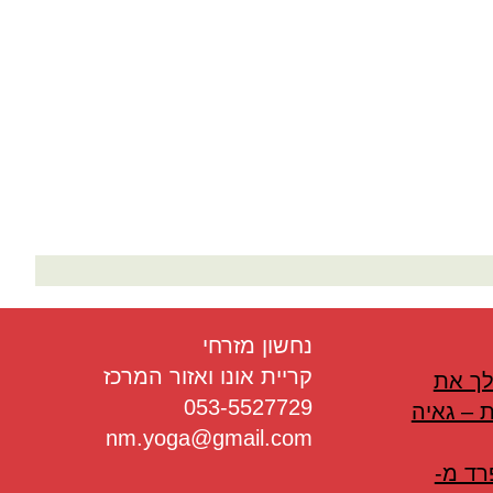
בריאות
תזונה
טיפולים
עיסוי
נחשון מזרחי
קריית אונו ואזור המרכז
לך את
053-5527729
 – גאיה
nm.yoga@gmail.com
רד מ-