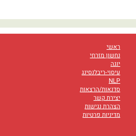
נטוורקינג
אורח חיים
בריאות
תזונה
ראשי
נחשון מזרחי
טיפולים
יוגה
עיסוי-ריבלנסינג
עיסוי
NLP
סדנאות/הרצאות
יצירת קשר
הצהרת נגישות
מדיניות פרטיות