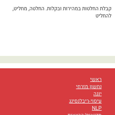
נטוורקינג
קבלת החלטות במהירות ובקלות. החלטה, מחליט,
אורח חיים
להחליט
בריאות
תזונה
טיפולים
עיסוי
ראשי
נחשון מזרחי
יוגה
עיסוי-ריבלנסינג
NLP