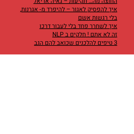
החוצה מה… תקיעות – גאיה אריאל
איך להפסיק לאגור – להיפרד מ- אגרנות,
בלי רגשות אשם
איך לשחרר פחד בלי לעבור דרכו
זה לא אתם ! חלקים ב NLP
3 טיפים להלכנים שכואב להם הגב
נחשון מזרחי
קריית אונו ואזור המרכז
053-5527729
nm.yoga@gmail.com