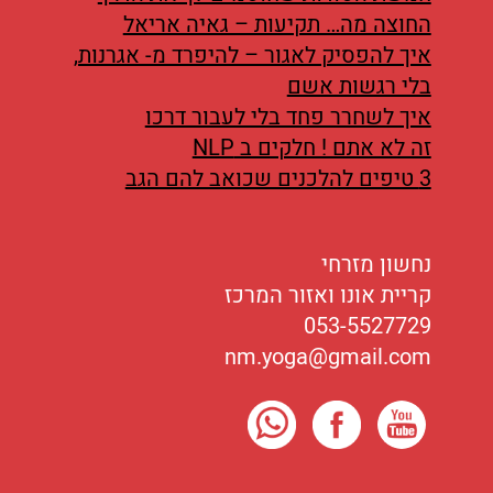
החוצה מה… תקיעות – גאיה אריאל
איך להפסיק לאגור – להיפרד מ- אגרנות,
בלי רגשות אשם
איך לשחרר פחד בלי לעבור דרכו
זה לא אתם ! חלקים ב NLP
3 טיפים להלכנים שכואב להם הגב
נחשון מזרחי
קריית אונו ואזור המרכז
053-5527729
nm.yoga@gmail.com