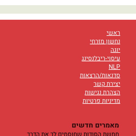
נטוורקינג
אורח חיים
בריאות
ראשי
נחשון מזרחי
תזונה
יוגה
עיסוי-ריבלנסינג
טיפולים
NLP
עיסוי
סדנאות/הרצאות
יצירת קשר
הצהרת נגישות
מדיניות פרטיות
מאמרים חדשים
חמשת הסודות שחוסמים לך את הדרך