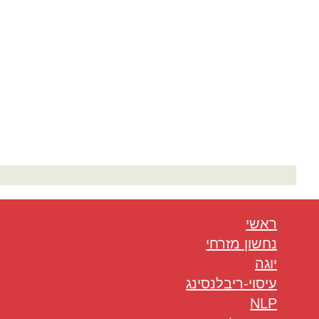
המלצות בתחום היוגה
ראשי
נחשון מזרחי
יוגה
עיסוי-ריבלנסינג
NLP