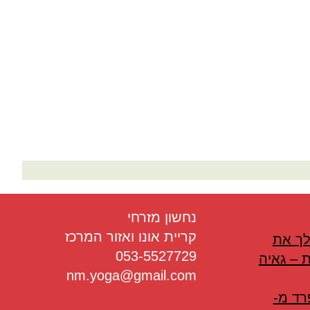
בריאות
תזונה
טיפולים
עיסוי
נחשון מזרחי
קריית אונו ואזור המרכז
לך את
053-5527729
 – גאיה
nm.yoga@gmail.com
רד מ-