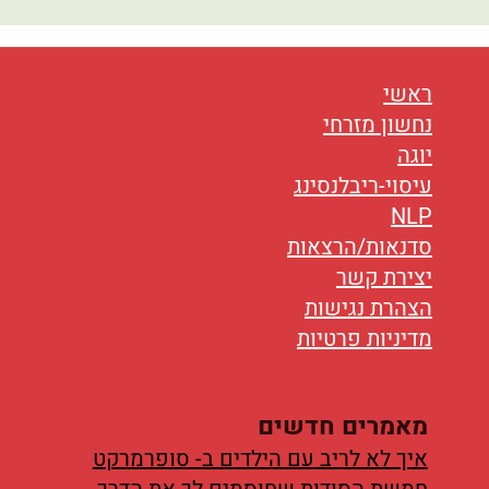
נטוורקינג
אורח חיים
ראשי
בריאות
נחשון מזרחי
יוגה
תזונה
עיסוי-ריבלנסינג
טיפולים
NLP
סדנאות/הרצאות
עיסוי
יצירת קשר
הצהרת נגישות
מדיניות פרטיות
מאמרים חדשים
איך לא לריב עם הילדים ב- סופרמרקט