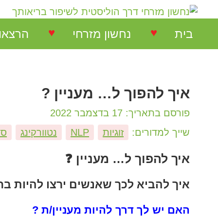
♥
♥
בית
נחשון מזרחי
הרצאו
נחשון מזרחי
הרצאות
איך להפוך ל… מעניין ?
המלצות על הרצאות
הרצאו
פורסם בתאריך: 17 בדצמבר 2022
המלצות על סדנאות
סדנאו
שייך למדורים:
זוגיות
NLP
נטוורקינג
סד
המלצות בתחום NLP
איך להפוך ל… מעניין ❓
איך להביא לכך שאנשים ירצו להיות בח
המלצות בתחום ריבלנסינג
האם יש לך דרך להיות מעניין/ת ?
המלצות קורס ריבלנסינג