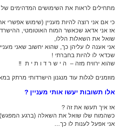
מתחילים לראות את השימושים המדהימים של ה
כי אם אני רוצה להיות מעניין (שימוש אפשרי אח
אז אני אדאג שכאשר המוח האוטומטי, ההישרדו
שואל את השאלות הללו,
אני אענה לו עליהן כך, שהוא יחשוב שאני מעניין
שכדאי לו להיות בחברתי !
שהוא ירוויח מזה – ה י ש ר ד ו ת י ת ‼️
מוזמנים לגלות עוד מנגנון הישרדותי מרתק ב
אלו תשובות יעשו אותי מעניין ?
אז איך תעשו את זה ?
כשהמוח שלו שואל את השאלה (ברגע המפגש),
אני אפעל לענות לו כך…