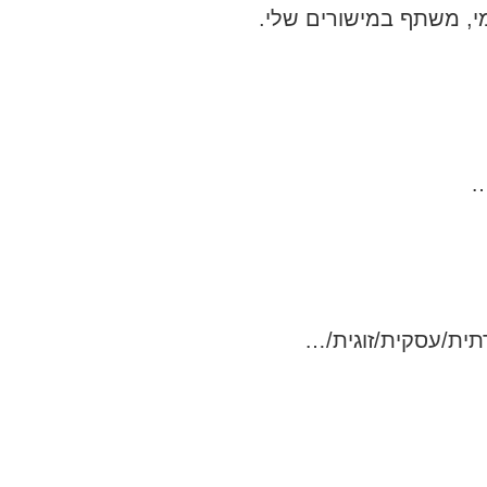
י, משתף במישורים שלי.
…
רתית/עסקית/זוגית/…