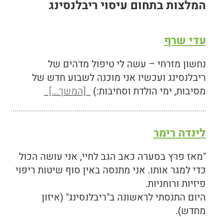
ריבלנסינג
הרצאות לארגונים
המלצות על הרצאות
המלצות בתחום עיסוי ריבלנסינג
NLP
עיסוי-ריבלנסינג
המלצות על סדנאות
הרצאות לקהל הרחב
עדי שרף
יוגה
סדנאות
המלצות בתחום NLP
הכשרת מטפלי ריבלנסינג
נחשון מזרחי – עשה לי טיפול מדהים של
מאמרים
יוגה בקריית אונו
המלצות בתחום ריבלנסינג
מטפלי ריבלנסינג מומלצים
ריבלנסינג ועכשיו אני מוכנה לשבוע חדש של
מסיבות, ימי הולדת וסחיבות:)
[המשך...]
NLP
יצירת קשר
יוגה-שיעורים קבוצתיים
המלצות קורס ריבלנסינג
סדנת הנעת מפרקים – למטפלים
'סגור תפריט'
ריבלנסינג
יוגה-בטבע
המלצות בתחום היוגה
לינדה רימר
זוגיות
מהי יוגה עבורי
"מאז פרץ בסערה כאב הגב לחיי, אני עושה הכול
יוגה
כדי למגר אותו. אני מתנסה באין סוף שיטות ריפוי
פיזיות ורוחניות.
נטוורקינג
היום התנסתי לראשונה ב"ריבלנסינג" (איזון
מחדש).
אורח חיים