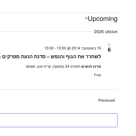
זוגיות
מהי יוגה עבורי
♥
יוגה
Events
Upcoming
♥
נטוורקינג
Select
♥
date.
אוגוסט 2026
אורח חיים
♥
בריאות
ה
15 באוקטובר 2014 @ 13:00
-
15:00
6
♥
תזונה
לשחרר את הגוף והנפש – סדנת הנעת מפרקים –
♥
טיפולים
מרכז חושים
חזקיהו 24 (ממוגן!), קרית אונו, Israel
♥
Free
עיסוי
Events
Previous