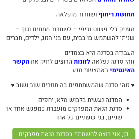
בריאות
תחושת ריחוף
ושחרור מופלאה
תזונה
מעניק כלי פשוט וכיפי – לשחרור מתחים וגוף –
שניתן להשתמש בו בבית, עם בני הזוג, ילדים, חברים
טיפולים
העבודה בסדנה היא בצמדים
עיסוי
זוהי סדנה נפלאה
לזוגות
הרוצים לחזק את
הקשר
האינטימי
באמצעות מגע
♥ זוהי סדנה שהמשתתפים בה חוזרים שוב ושוב ♥
הסדנה נעשית בלבוש מלא, יחפים
סדנת הנאת המפרקים מועברת כמפגש אחד או
שניים, בני שעתיים כל אחד
כן, אני רוצה להשתתף בסדנת הנאת מפרקים