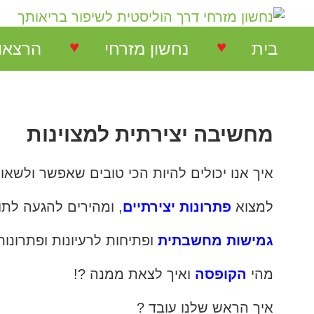
♥
♥
בית
נחשון מזרחי
הרצאו
נחשון מזרחי
הרצאות
מחשיבה יצירתית למצוינות
המלצות על הרצאות
הרצאו
איך אנו יכולים להיות הכי טובים שאפשר ולשאוף
המלצות על סדנאות
סדנאו
למצוא
פתרונות יצירתיים
, ומהירים להגעה לתוצ
המלצות בתחום NLP
גמישות מחשבתית
ופתיחות לרעיונות ופתרונות
המלצות בתחום ריבלנסינג
מהי
הקופסה
ואיך לצאת ממנה ?!
איך הראש שלנו עובד ?
המלצות קורס ריבלנסינג