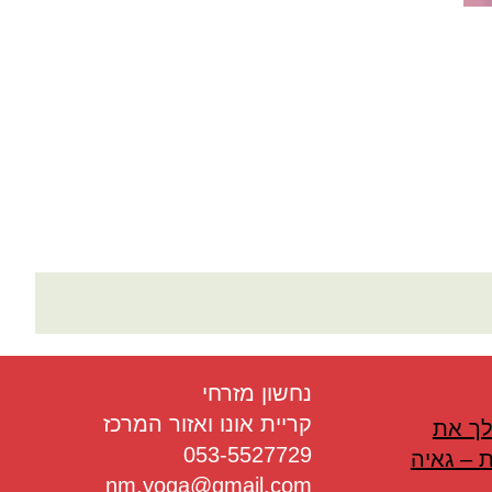
נחשון מזרחי
קריית אונו ואזור המרכז
לך את
053-5527729
 – גאיה
nm.yoga@gmail.com