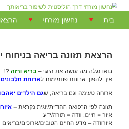
♥
♥
בית
נחשון מזרחי
הרצאו
נחשון מזרחי
הרצאות
הרצאת תזונה בריאה בניחוח יו
המלצות על הרצאות
הרצאו
בואו נגלה מה עושה את היוגי –
בריא ורזה
?
!
המלצות על סדנאות
סדנאו
איך להפוך ארוחת פחמימות ל
ארוחת חלבונים
!
המלצות בתחום NLP
ארוחה טעימה וגם בריאה, ש
גם הילדים יאהבו
!
תזונה לפי הרפואה ההודית/יוגית נקראת –
איורו
המלצות בתחום ריבלנסינג
איור = חיים, וודה = תורה/ידע
איורוודה – מדע החיים הטובים/ארוכים/בריאים
המלצות קורס ריבלנסינג