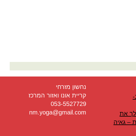
בריאות
תזונה
טיפולים
עיסוי
נחשון מזרחי
קריית אונו ואזור המרכז
-
053-5527729
nm.yoga@gmail.com
לך את
 – גאיה