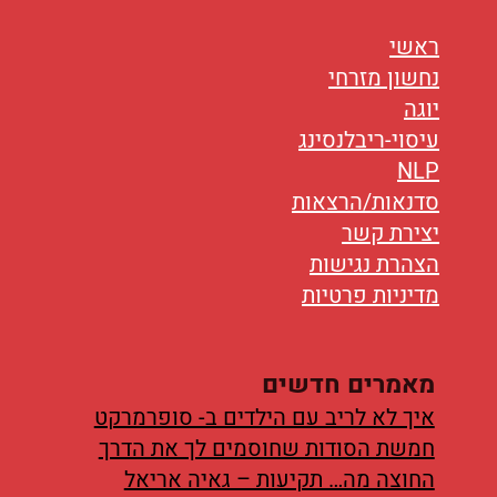
נטוורקינג
ראשי
אורח חיים
נחשון מזרחי
יוגה
בריאות
עיסוי-ריבלנסינג
תזונה
NLP
סדנאות/הרצאות
טיפולים
יצירת קשר
הצהרת נגישות
עיסוי
מדיניות פרטיות
מאמרים חדשים
איך לא לריב עם הילדים ב- סופרמרקט
חמשת הסודות שחוסמים לך את הדרך
החוצה מה… תקיעות – גאיה אריאל