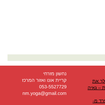
בריאות
תזונה
טיפולים
עיסוי
נחשון מזרחי
קריית אונו ואזור המרכז
לך את
053-5527729
 – גאיה
nm.yoga@gmail.com
רד מ-