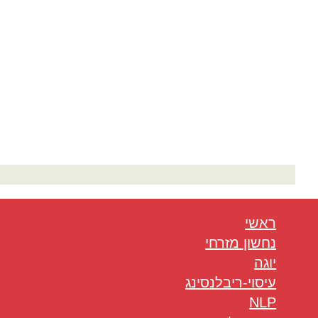
המלצות בתחום היוגה
ראשי
נחשון מזרחי
יוגה
עיסוי-ריבלנסינג
NLP