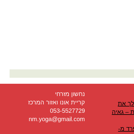
בריאות
תזונה
טיפולים
עיסוי
נחשון מזרחי
קריית אונו ואזור המרכז
לך את
053-5527729
 – גאיה
nm.yoga@gmail.com
רד מ-