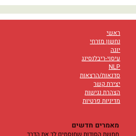
נטוורקינג
אורח חיים
בריאות
ראשי
נחשון מזרחי
תזונה
יוגה
עיסוי-ריבלנסינג
טיפולים
NLP
עיסוי
סדנאות/הרצאות
יצירת קשר
הצהרת נגישות
מדיניות פרטיות
מאמרים חדשים
חמשת הסודות שחוסמים לך את הדרך