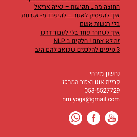
החוצה מה… תקיעות – גאיה אריאל
איך להפסיק לאגור – להיפרד מ- אגרנות,
בלי רגשות אשם
איך לשחרר פחד בלי לעבור דרכו
זה לא אתם ! חלקים ב NLP
3 טיפים להלכנים שכואב להם הגב
נחשון מזרחי
קריית אונו ואזור המרכז
053-5527729
nm.yoga@gmail.com