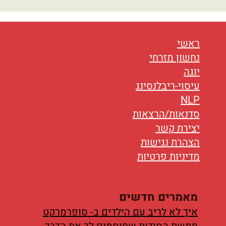
נטוורקינג
אורח חיים
ראשי
בריאות
נחשון מזרחי
יוגה
תזונה
עיסוי-ריבלנסינג
טיפולים
NLP
סדנאות/הרצאות
עיסוי
יצירת קשר
הצהרת נגישות
מדיניות פרטיות
מאמרים חדשים
איך לא לריב עם הילדים ב- סופרמרקט