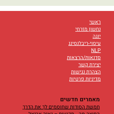
נטוורקינג
אורח חיים
ראשי
בריאות
נחשון מזרחי
יוגה
תזונה
עיסוי-ריבלנסינג
טיפולים
NLP
סדנאות/הרצאות
עיסוי
יצירת קשר
הצהרת נגישות
מדיניות פרטיות
מאמרים חדשים
חמשת הסודות שחוסמים לך את הדרך