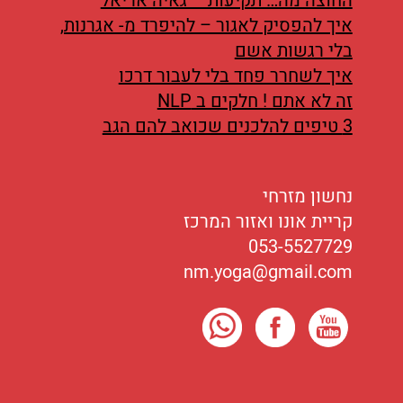
החוצה מה… תקיעות – גאיה אריאל
איך להפסיק לאגור – להיפרד מ- אגרנות,
בלי רגשות אשם
איך לשחרר פחד בלי לעבור דרכו
זה לא אתם ! חלקים ב NLP
3 טיפים להלכנים שכואב להם הגב
נחשון מזרחי
קריית אונו ואזור המרכז
053-5527729
nm.yoga@gmail.com