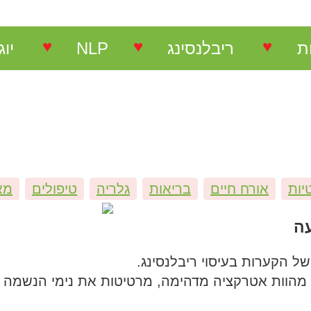
♥
♥
♥
ת
ריבלנסינג
NLP
יוג
 לארגונים
עיסוי-ריבלנסינג
יוג
ת לקהל הרחב
הכשרת מטפלי ריבלנסינג
יו
ת
מטפלי ריבלנסינג מומלצים
יו
יות
אורח חיים
בריאות
גלריה
טיפולים
מא
סדנת הנעת מפרקים – למטפלים
מה
עה
של הקערות בעיסוי ריבלנסינג.
 מהוות אטרקציה מדהימה, מרטיטות את נימי הנשמה ו