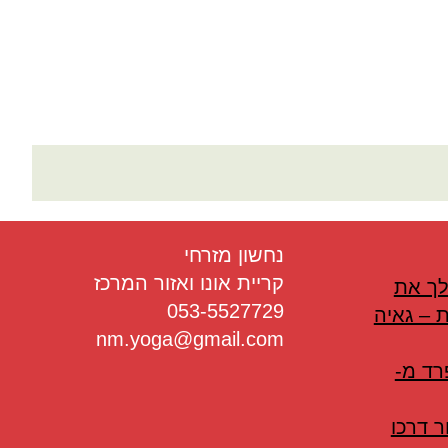
נחשון מזרחי
קריית אונו ואזור המרכז
לך את
053-5527729
 – גאיה
nm.yoga@gmail.com
רד מ-
 דרכו