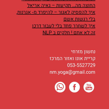
החוצה מה… תקיעות – גאיה אריאל
איך להפסיק לאגור – להיפרד מ- אגרנות,
בלי רגשות אשם
איך לשחרר פחד בלי לעבור דרכו
זה לא אתם ! חלקים ב NLP
נחשון מזרחי
קריית אונו ואזור המרכז
053-5527729
nm.yoga@gmail.com