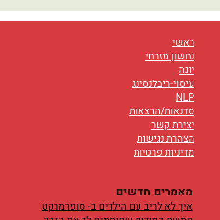
נטוורקינג
אורח חיים
ראשי
בריאות
נחשון מזרחי
יוגה
תזונה
עיסוי-ריבלנסינג
טיפולים
NLP
סדנאות/הרצאות
עיסוי
יצירת קשר
הצהרת נגישות
מדיניות פרטיות
מאמרים חדשים
איך לא לריב עם הילדים ב- סופרמרקט