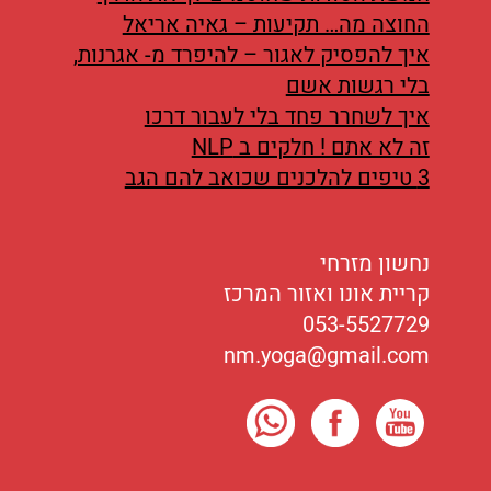
החוצה מה… תקיעות – גאיה אריאל
איך להפסיק לאגור – להיפרד מ- אגרנות,
בלי רגשות אשם
איך לשחרר פחד בלי לעבור דרכו
זה לא אתם ! חלקים ב NLP
3 טיפים להלכנים שכואב להם הגב
נחשון מזרחי
קריית אונו ואזור המרכז
053-5527729
nm.yoga@gmail.com