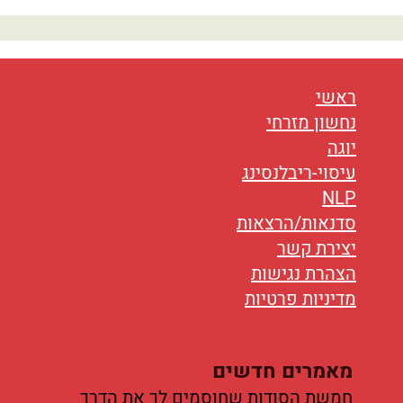
נטוורקינג
אורח חיים
בריאות
ראשי
נחשון מזרחי
תזונה
יוגה
עיסוי-ריבלנסינג
טיפולים
NLP
עיסוי
סדנאות/הרצאות
יצירת קשר
הצהרת נגישות
מדיניות פרטיות
מאמרים חדשים
חמשת הסודות שחוסמים לך את הדרך