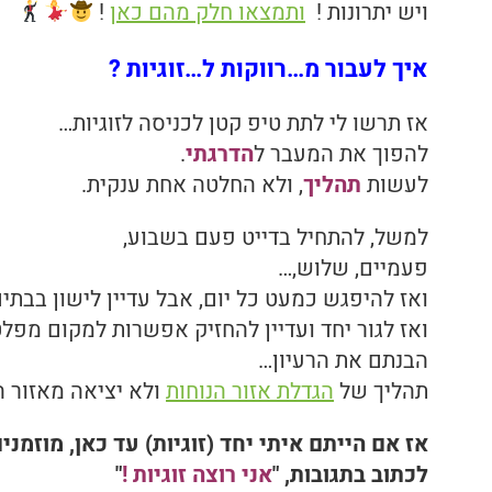
ויש יתרונות !
ותמצאו חלק מהם כאן
!
איך לעבור מ…רווקות ל…זוגיות ?
אז תרשו לי לתת טיפ קטן לכניסה לזוגיות…
להפוך את המעבר
ל
הדרגתי
.
לעשות
תהליך
, ולא החלטה אחת ענקית.
למשל, להתחיל בדייט פעם בשבוע,
פעמיים, שלוש,…
ואז להיפגש כמעט כל יום, אבל עדיין לישון בבתים
ואז לגור יחד ועדיין להחזיק אפשרות למקום מפל
הבנתם את הרעיון…
תהליך של
הגדלת אזור הנוחות
ולא יציאה מאזור ה
אז אם הייתם איתי יחד (זוגיות) עד כאן, מוזמני
לכתוב בתגובות, "
אני רוצה זוגיות !
"