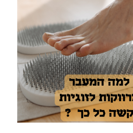
נטוורקינג
אורח חיים
בריאות
תזונה
טיפולים
עיסוי