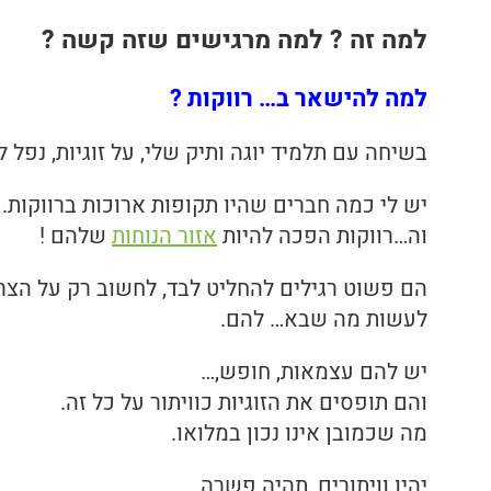
למה זה ? למה מרגישים שזה קשה ?
המלצות בתחום ריבלנסינג
למה להישאר ב… רווקות ?
המלצות קורס ריבלנסינג
בשיחה עם תלמיד יוגה ותיק שלי, על זוגיות, נפל לי
המלצות בתחום היוגה
יש לי כמה חברים שהיו תקופות ארוכות ברווקות.
וה…רווקות הפכה להיות
אזור הנוחות
שלהם !
הם פשוט רגילים להחליט לבד, לחשוב רק על הצר
לעשות מה שבא… להם.
יש להם עצמאות, חופש,…
והם תופסים את הזוגיות כוויתור על כל זה.
מה שכמובן אינו נכון במלואו.
יהיו וויתורים, תהיה פשרה,