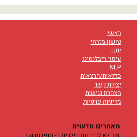
נטוורקינג
אורח חיים
בריאות
ראשי
נחשון מזרחי
תזונה
יוגה
עיסוי-ריבלנסינג
טיפולים
NLP
עיסוי
סדנאות/הרצאות
יצירת קשר
הצהרת נגישות
מדיניות פרטיות
מאמרים חדשים
איך לא לריב עם הילדים ב- סופרמרקט