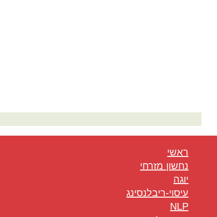
המלצות בתחום היוגה
ראשי
נחשון מזרחי
יוגה
עיסוי-ריבלנסינג
NLP