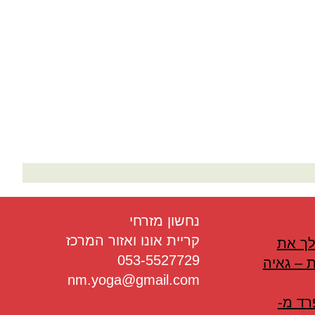
בריאות
תזונה
טיפולים
עיסוי
נחשון מזרחי
קריית אונו ואזור המרכז
לך את
053-5527729
 – גאיה
nm.yoga@gmail.com
רד מ-