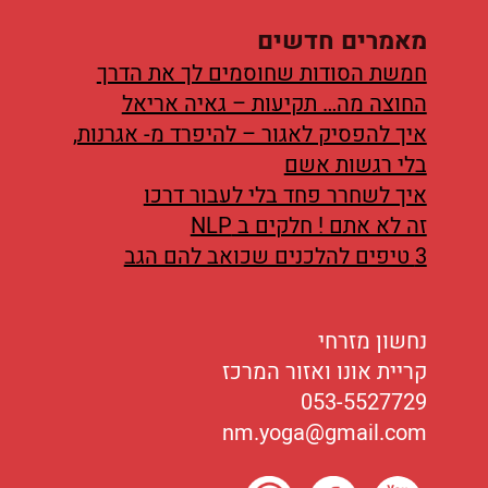
נטוורקינג
מאמרים חדשים
אורח חיים
חמשת הסודות שחוסמים לך את הדרך
החוצה מה… תקיעות – גאיה אריאל
בריאות
איך להפסיק לאגור – להיפרד מ- אגרנות,
תזונה
בלי רגשות אשם
איך לשחרר פחד בלי לעבור דרכו
טיפולים
זה לא אתם ! חלקים ב NLP
3 טיפים להלכנים שכואב להם הגב
עיסוי
נחשון מזרחי
קריית אונו ואזור המרכז
053-5527729
nm.yoga@gmail.com