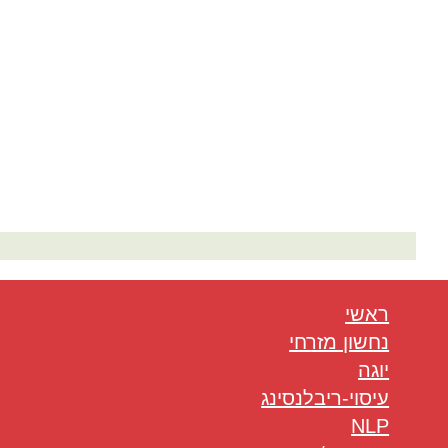
המלצות בתחום היוגה
ראשי
נחשון מזרחי
יוגה
עיסוי-ריבלנסינג
NLP