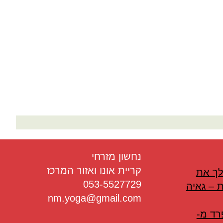
בריאות
תזונה
טיפולים
עיסוי
נחשון מזרחי
קריית אונו ואזור המרכז
לך את
053-5527729
 – גאיה
nm.yoga@gmail.com
רד מ-