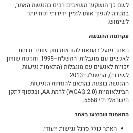
ריבלנסינג
המלצות על הרצאות
נחשון מזרחי – הרצאות לארגונים
לשם כך הושקעו משאבים רבים בהנגשת האתר,
במטרה להפוך אותו לזמין, ידידותי ונוח יותר
NLP
עיסוי-ריבלנסינג
המלצות על סדנאות
הרצאות לקהל הרחב
לשימוש.
יוגה
סדנאות
המלצות בתחום NLP
הכשרת מטפלי ריבלנסינג
עקרונות ההנגשה
מאמרים
יוגה בקריית אונו
המלצות בתחום ריבלנסינג
מטפלי ריבלנסינג מומלצים
האתר פועל בהתאם להוראות חוק שוויון זכויות
NLP
יצירת קשר
יוגה-שיעורים קבוצתיים
המלצות קורס ריבלנסינג
סדנת הנעת מפרקים – למטפלים
לאנשים עם מוגבלות, התשנ"ח–1998, ותקנות שוויון
זכויות לאנשים עם מוגבלות (התאמות נגישות
'סגור תפריט'
ריבלנסינג
יוגה-בטבע
המלצות בתחום היוגה
לשירות), התשע"ג–2013.
ההנגשה בוצעה בהתאם להנחיות הנגישות
זוגיות
מהי יוגה עבורי
הבינלאומיות (WCAG 2.0) לרמת AA, ובכפוף לתקן
הישראלי ת"י 5568.
יוגה
התאמות שבוצעו באתר
נטוורקינג
האתר כולל סרגל נגישות ייעודי.
אורח חיים