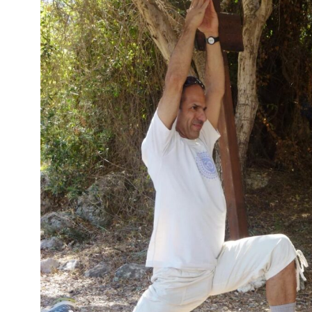
נטוורקינג
אורח חיים
בריאות
תזונה
טיפולים
עיסוי