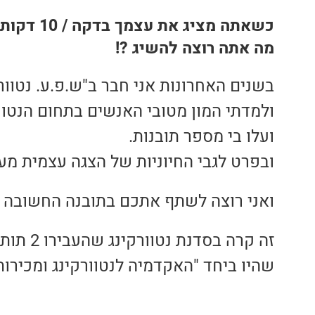
כשאתה מציג את עצמך בדקה / 10 דקות / …
המלצות בתחום ריבלנסינג
מה אתה רוצה להשיג ?!
המלצות קורס ריבלנסינג
בשנים האחרונות אני חבר ב"ש.פ.ע. נטוורק
ולמדתי המון מטובי האנשים בתחום הנטוור
המלצות בתחום היוגה
ועלו בי מספר תובנות.
ובפרט לגבי החיוניות של הצגה עצמית מעו
ואני רוצה לשתף אתכם בתובנה החשובה ב
זה קרה בסדנת נטוורקינג שהעבירו 2 תותחים בתחום –
שהיו ביחד "האקדמיה לנטוורקינג ומכירות