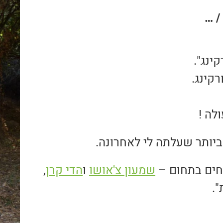
ינג".
קינג.
לה !
יותר שעלתה לי לאחרונה.
שמעון צ'אושו
ו
הדי קרן
,
".