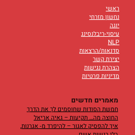
נטוורקינג
ראשי
אורח חיים
נחשון מזרחי
יוגה
בריאות
עיסוי-ריבלנסינג
NLP
תזונה
סדנאות/הרצאות
יצירת קשר
טיפולים
הצהרת נגישות
עיסוי
מדיניות פרטיות
מאמרים חדשים
חמשת הסודות שחוסמים לך את הדרך
החוצה מה… תקיעות – גאיה אריאל
איך להפסיק לאגור – להיפרד מ- אגרנות,
בלי רגשות אשם