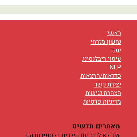
נטוורקינג
אורח חיים
בריאות
ראשי
נחשון מזרחי
תזונה
יוגה
עיסוי-ריבלנסינג
טיפולים
NLP
עיסוי
סדנאות/הרצאות
יצירת קשר
הצהרת נגישות
מדיניות פרטיות
מאמרים חדשים
איך לא לריב עם הילדים ב- סופרמרקט