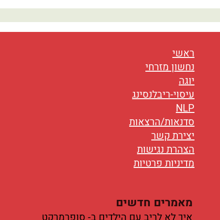
נטוורקינג
אורח חיים
בריאות
ראשי
נחשון מזרחי
תזונה
יוגה
עיסוי-ריבלנסינג
טיפולים
NLP
עיסוי
סדנאות/הרצאות
יצירת קשר
הצהרת נגישות
מדיניות פרטיות
מאמרים חדשים
איך לא לריב עם הילדים ב- סופרמרקט