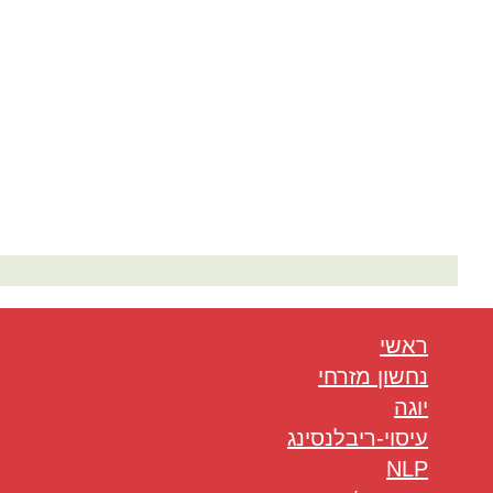
המלצות בתחום היוגה
ראשי
נחשון מזרחי
יוגה
עיסוי-ריבלנסינג
NLP