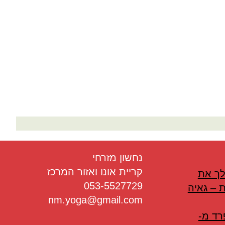
בריאות
תזונה
טיפולים
עיסוי
נחשון מזרחי
קריית אונו ואזור המרכז
לך את
053-5527729
 – גאיה
nm.yoga@gmail.com
רד מ-