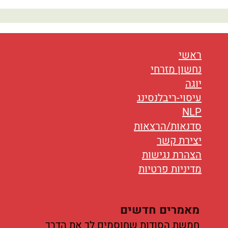
נטוורקינג
אורח חיים
בריאות
ראשי
נחשון מזרחי
תזונה
יוגה
עיסוי-ריבלנסינג
טיפולים
NLP
עיסוי
סדנאות/הרצאות
יצירת קשר
הצהרת נגישות
מדיניות פרטיות
מאמרים חדשים
חמשת הסודות שחוסמים לך את הדרך