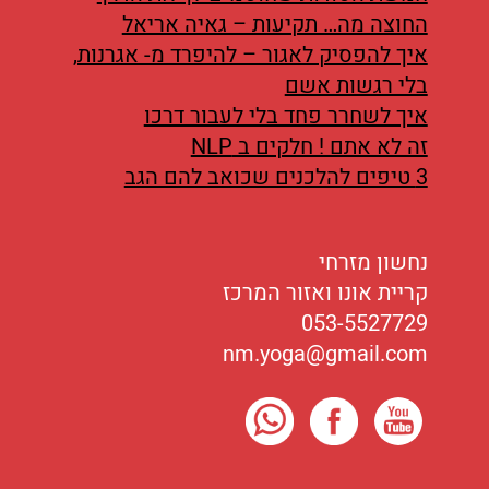
החוצה מה… תקיעות – גאיה אריאל
איך להפסיק לאגור – להיפרד מ- אגרנות,
בלי רגשות אשם
איך לשחרר פחד בלי לעבור דרכו
זה לא אתם ! חלקים ב NLP
3 טיפים להלכנים שכואב להם הגב
נחשון מזרחי
קריית אונו ואזור המרכז
053-5527729
nm.yoga@gmail.com