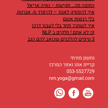
החוצה מה… תקיעות – גאיה אריאל
איך להפסיק לאגור – להיפרד מ- אגרנות,
בלי רגשות אשם
איך לשחרר פחד בלי לעבור דרכו
זה לא אתם ! חלקים ב NLP
3 טיפים להלכנים שכואב להם הגב
נחשון מזרחי
קריית אונו ואזור המרכז
053-5527729
nm.yoga@gmail.com