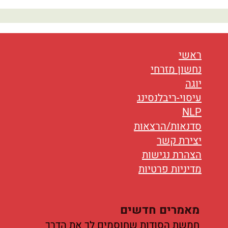
נטוורקינג
אורח חיים
בריאות
ראשי
נחשון מזרחי
תזונה
יוגה
עיסוי-ריבלנסינג
טיפולים
NLP
עיסוי
סדנאות/הרצאות
יצירת קשר
הצהרת נגישות
מדיניות פרטיות
מאמרים חדשים
חמשת הסודות שחוסמים לך את הדרך