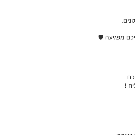
נים.
כם מפגיעה 🛡️
ם.
ח !