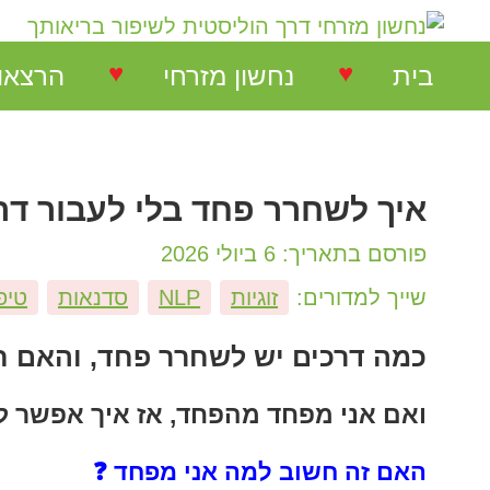
♥
♥
בית
נחשון מזרחי
הרצאו
נחשון מזרחי
הרצאות
איך לשחרר פחד בלי לעבור דר
המלצות על הרצאות
הרצאו
פורסם בתאריך: 6 ביולי 2026
המלצות על סדנאות
סדנאו
שייך למדורים:
זוגיות
NLP
סדנאות
טיפ
המלצות בתחום NLP
כמה דרכים יש לשחרר פחד, והאם חי
ואם אני מפחד מהפחד, אז איך אפשר 
המלצות בתחום ריבלנסינג
האם זה חשוב למה אני מפחד ❓
המלצות קורס ריבלנסינג