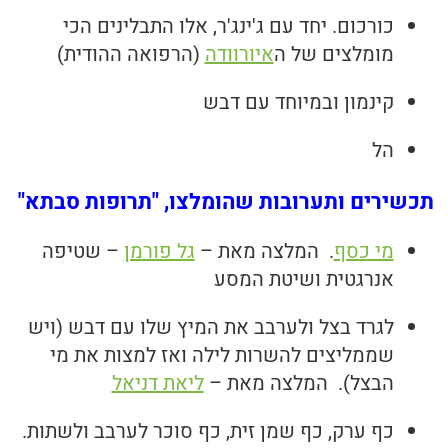
כורכום. יחד עם ג'ינג'ר, אלו התבלינים הכי
מומלצים של ה
איורוודה
(הרפואה ההודית)
קינמון ובמיוחד עם דבש
הל
תכשירים ותערובות שהומלצו, "תרופות סבתא"
מי כסף
. המלצה מאת –
גל פורמן
– שטיפה
אנרגטית ושיטת המסע
לגרד בצל ולערבב את המיץ שלו עם דבש (ויש
שממליצים להשרות לילה ואז למצות את מי
הבצל). המלצה מאת –
ליאת דניאל
כף ערק, כף שמן זית, כף סוכר לערבב ולשתות.