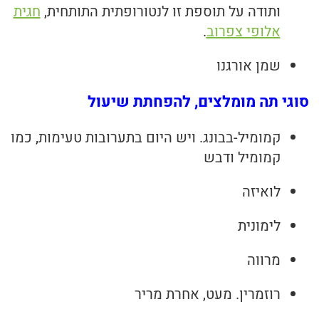
ותודה על תוספת זו לנטורופתית התותחית,
חגית
אלופי צפרוב
.
שמן אורגנו
סוגי תה מומלצים
, להפחתת שיעול
קמומיל-בבונג. ויש היום בתערובות טעימות, כמו
קמומיל ודבש
לואיזה
לימונית
מרווה
רוזמרין. מעט, אחרת מריר