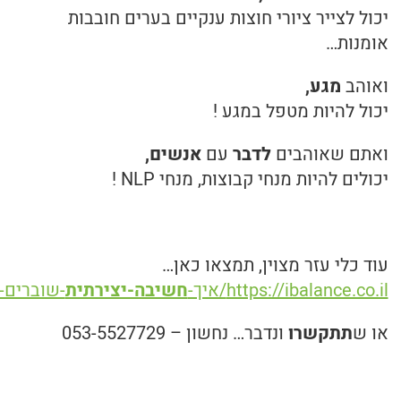
יכול לצייר ציורי חוצות ענקיים בערים חובבות
אומנות…
ואוהב
מגע,
יכול להיות מטפל במגע !
ואתם שאוהבים
לדבר
עם
אנשים,
יכולים להיות מנחי קבוצות, מנחי NLP !
עוד כלי עזר מצוין, תמצאו כאן…
https://ibalance.co.il/איך-
חשיבה-יצירתית
-שוברים-
או ש
תתקשרו
ונדבר… נחשון – 053-5527729