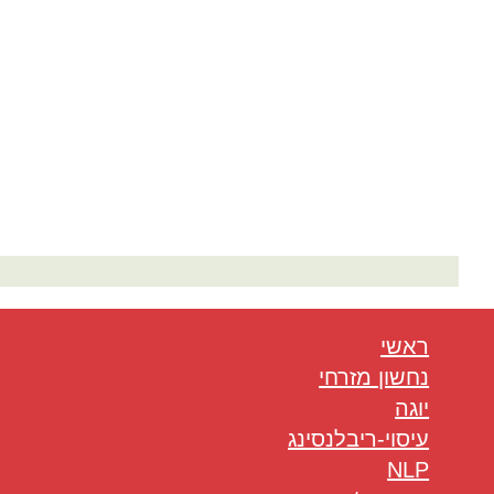
המלצות בתחום היוגה
ראשי
נחשון מזרחי
יוגה
עיסוי-ריבלנסינג
NLP