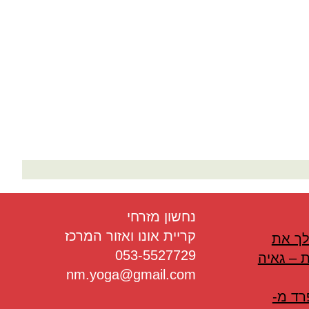
בריאות
תזונה
טיפולים
עיסוי
נחשון מזרחי
קריית אונו ואזור המרכז
לך את
053-5527729
 – גאיה
nm.yoga@gmail.com
רד מ-