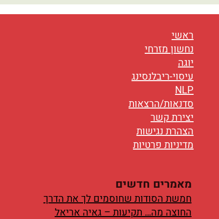
נטוורקינג
אורח חיים
ראשי
בריאות
נחשון מזרחי
יוגה
תזונה
עיסוי-ריבלנסינג
NLP
טיפולים
סדנאות/הרצאות
יצירת קשר
עיסוי
הצהרת נגישות
מדיניות פרטיות
מאמרים חדשים
חמשת הסודות שחוסמים לך את הדרך
החוצה מה… תקיעות – גאיה אריאל