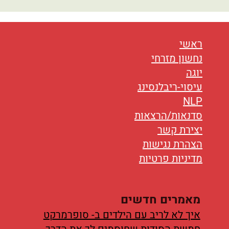
נטוורקינג
אורח חיים
ראשי
בריאות
נחשון מזרחי
יוגה
תזונה
עיסוי-ריבלנסינג
טיפולים
NLP
סדנאות/הרצאות
עיסוי
יצירת קשר
הצהרת נגישות
מדיניות פרטיות
מאמרים חדשים
איך לא לריב עם הילדים ב- סופרמרקט