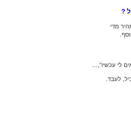
 ?
היר מדי
וסף.
ים לי עכשיו",…
יל, לעבד.